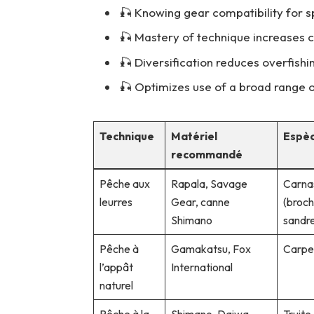
🎣 Knowing gear compatibility for spe
🎣 Mastery of technique increases c
🎣 Diversification reduces overfishi
🎣 Optimizes use of a broad range of
Technique
Matériel
Espèc
recommandé
Pêche aux
Rapala, Savage
Carna
leurres
Gear, canne
(broch
Shimano
sandr
Pêche à
Gamakatsu, Fox
Carpe
l’appât
International
naturel