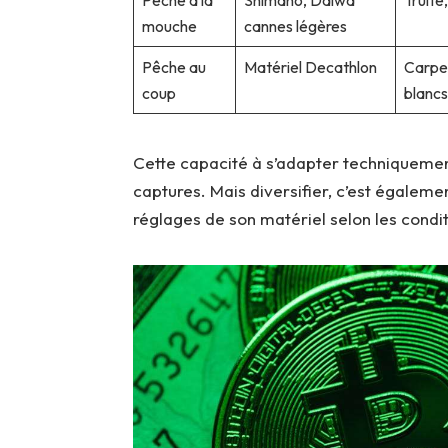
Pêche à la
Shimano, Daiwa
Truite
mouche
cannes légères
Pêche au
Matériel Decathlon
Carpe,
coup
blancs
Cette capacité à s’adapter techniquement
captures. Mais diversifier, c’est égaleme
réglages de son matériel selon les condit