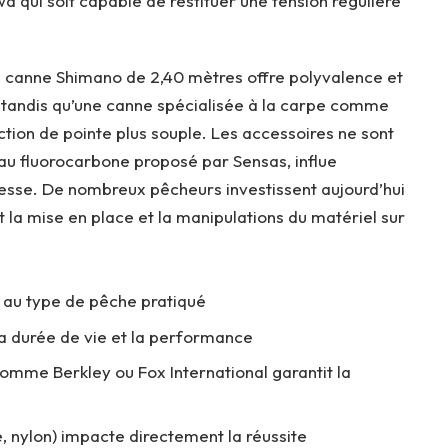
qui soit capable de restituer une tension régulière
ne canne Shimano de 2,40 mètres offre polyvalence et
s, tandis qu’une canne spécialisée à la carpe comme
ction de pointe plus souple. Les accessoires ne sont
on au fluorocarbone proposé par Sensas, influe
tesse. De nombreux pêcheurs investissent aujourd’hui
t la mise en place et la manipulations du matériel sur
 au type de pêche pratiqué
la durée de vie et la performance
omme Berkley ou Fox International garantit la
e, nylon) impacte directement la réussite