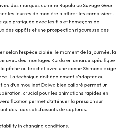
e avec des marques comme Rapala ou Savage Gear
r les leurres de manière à attirer les carnassiers.
lle que pratiquée avec les fils et hameçons de
eux des appâts et une prospection rigoureuse des
r selon l’espèce ciblée, le moment de la journée, la
rpe avec des montages Korda en amorce spécifique
e la pêche au brochet avec une canne Shimano exige
ce. La technique doit également s’adapter au
sation d’un moulinet Daiwa bien calibré permet un
upération, crucial pour les animations rapides en
versification permet d’atténuer la pression sur
ant des taux satisfaisants de captures.
ability in changing conditions.