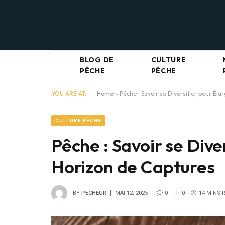
BLOG DE
CULTURE
PÊCHE
PÊCHE
YOU ARE AT:
Home
»
Pêche : Savoir se Diversifier pour Él
CULTURE PÊCHE
Pêche : Savoir se Dive
Horizon de Captures
BY
PECHEUR
MAI 12, 2025
0
0
14 MINS 