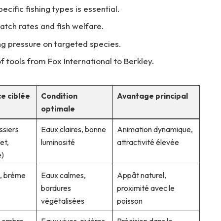
cific fishing types is essential.
atch rates and fish welfare.
ng pressure on targeted species.
 tools from Fox International to Berkley.
e ciblée
Condition
Avantage principal
optimale
ssiers
Eaux claires, bonne
Animation dynamique,
et,
luminosité
attractivité élevée
e)
, brème
Eaux calmes,
Appât naturel,
bordures
proximité avec le
végétalisées
poisson