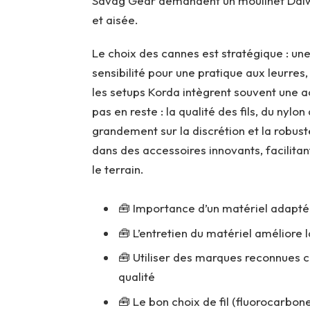
Savag Gear demandent un moulinet Daiwa 
et aisée.
Le choix des cannes est stratégique : u
sensibilité pour une pratique aux leurre
les setups Korda intègrent souvent une a
pas en reste : la qualité des fils, du nyl
grandement sur la discrétion et la robus
dans des accessoires innovants, facilitan
le terrain.
🧰 Importance d’un matériel adapté
🧰 L’entretien du matériel améliore 
🧰 Utiliser des marques reconnues c
qualité
🧰 Le bon choix de fil (fluorocarbon