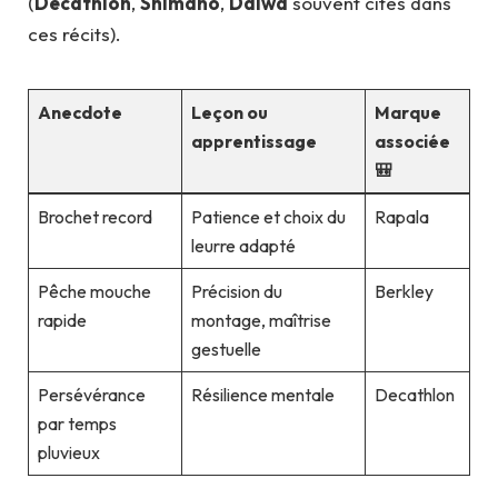
(
Decathlon
,
Shimano
,
Daiwa
souvent cités dans
ces récits).
Anecdote
Leçon ou
Marque
apprentissage
associée
🎒
Brochet record
Patience et choix du
Rapala
leurre adapté
Pêche mouche
Précision du
Berkley
rapide
montage, maîtrise
gestuelle
Persévérance
Résilience mentale
Decathlon
par temps
pluvieux