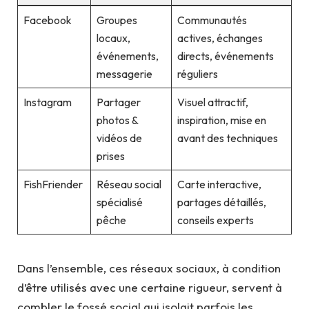
Facebook
Groupes
Communautés
locaux,
actives, échanges
événements,
directs, événements
messagerie
réguliers
Instagram
Partager
Visuel attractif,
photos &
inspiration, mise en
vidéos de
avant des techniques
prises
FishFriender
Réseau social
Carte interactive,
spécialisé
partages détaillés,
pêche
conseils experts
Dans l’ensemble, ces réseaux sociaux, à condition
d’être utilisés avec une certaine rigueur, servent à
combler le fossé social qui isolait parfois les